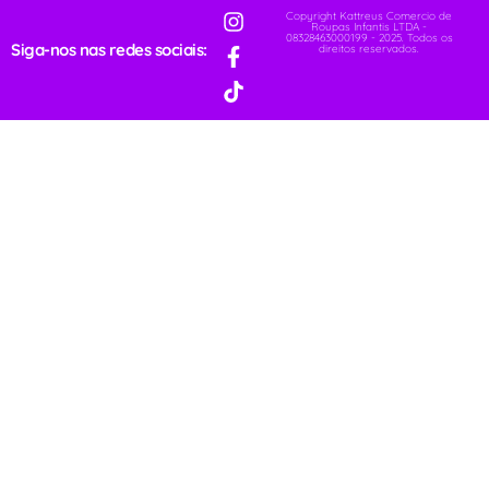
Copyright Kattreus Comercio de
Roupas Infantis LTDA -
08328463000199 - 2025. Todos os
Siga-nos nas redes sociais:
direitos reservados.