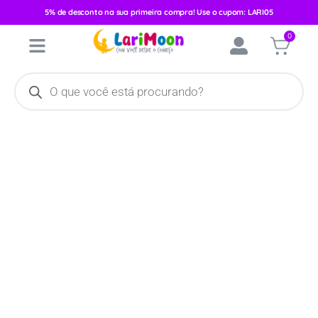
5% de desconto na sua primeira compra! Use o cupom: LARI05
Início
/
Vestuário
/
Feminino
/
Conjunto Inverno
/ Conjunto Manga
0
Curta Kiko&Kika Feminino/Abacaxi 09611