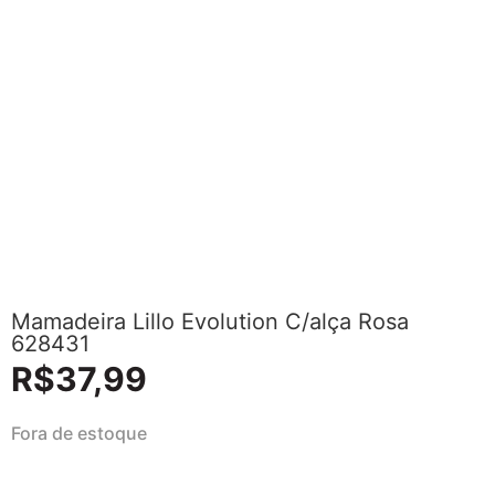
Mamadeira Lillo Evolution C/alça Rosa
628431
R$
37,99
Fora de estoque